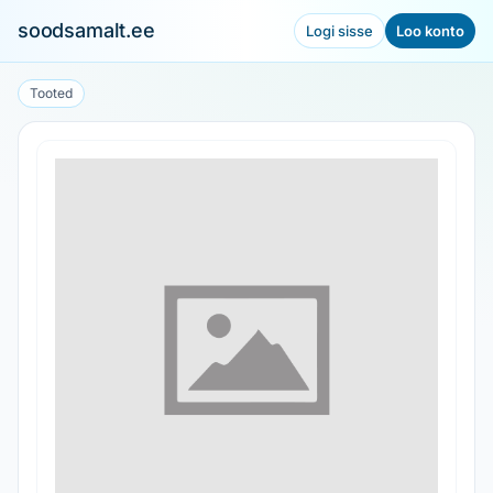
soodsamalt.ee
Logi sisse
Loo konto
Tooted