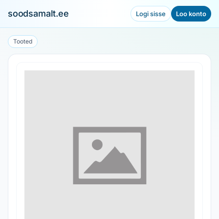
soodsamalt.ee
Logi sisse
Loo konto
Tooted