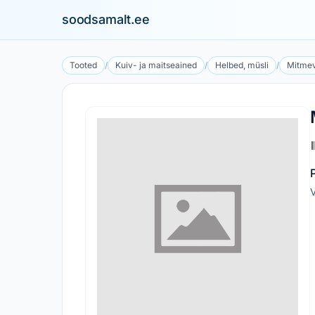
soodsamalt.ee
Tooted
/
Kuiv- ja maitseained
/
Helbed, müsli
/
Mitmev