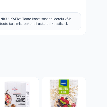
NISU, KAER* Toote koostisosade loetelu võib
toote tarbimist pakendil esitatud koostisosi.
Mitmevil
jõhvika,
õunaga,
KAUPMEE
HELDE, 
2,51 €