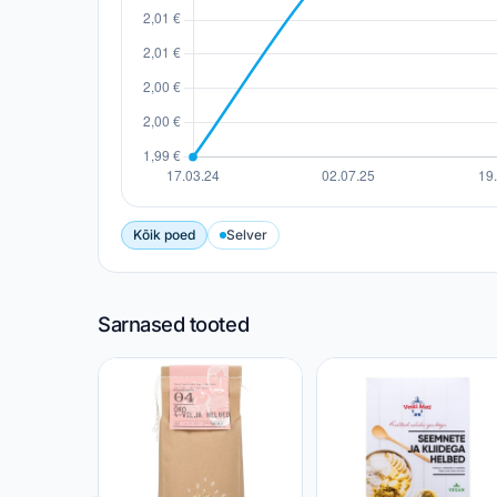
Kõik poed
Selver
Sarnased tooted