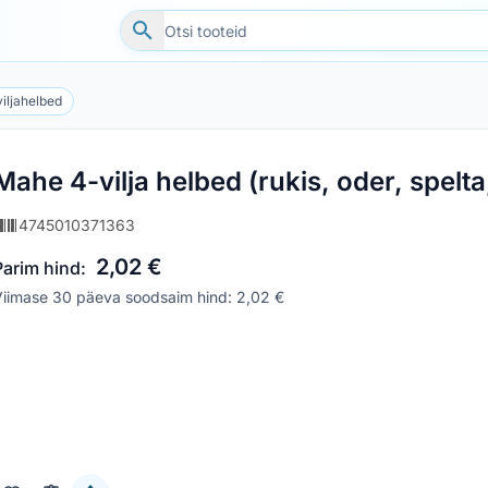
iljahelbed
Mahe 4-vilja helbed (rukis, oder, spel
4745010371363
2,02 €
Parim hind:
Viimase 30 päeva soodsaim hind: 2,02 €