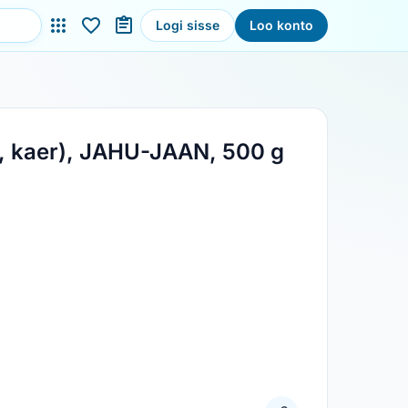
Logi sisse
Loo konto
ta, kaer), JAHU-JAAN, 500 g