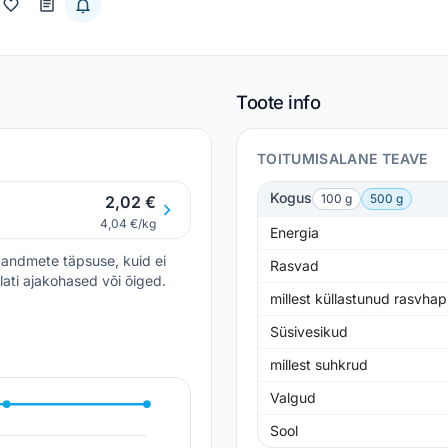
Toote info
TOITUMISALANE TEAVE
Kogus
100 g
500 g
2,02 €
4,04 €/kg
Energia
andmete täpsuse, kuid ei
Rasvad
lati ajakohased või õiged.
millest küllastunud rasvha
Süsivesikud
millest suhkrud
Valgud
Sool