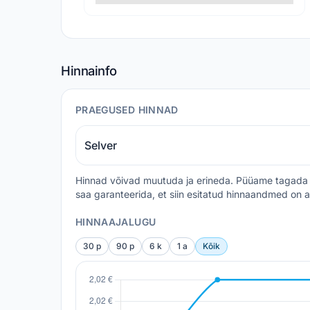
Hinnainfo
PRAEGUSED HINNAD
Selver
Hinnad võivad muutuda ja erineda. Püüame tagada 
saa garanteerida, et siin esitatud hinnaandmed on a
HINNAAJALUGU
30 p
90 p
6 k
1 a
Kõik