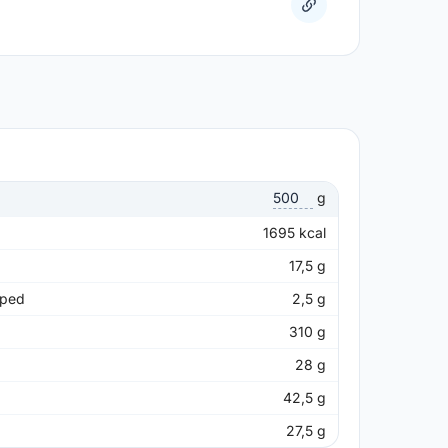
g
1695
kcal
17,5
g
pped
2,5
g
310
g
28
g
42,5
g
27,5
g