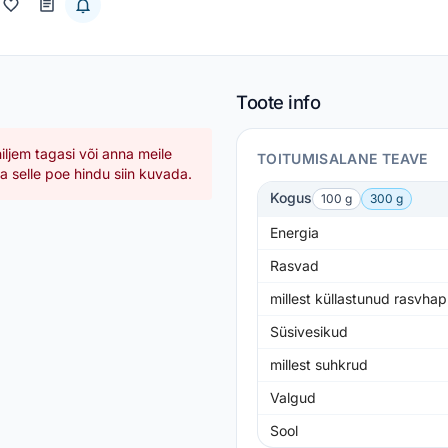
Toote info
hiljem tagasi või anna meile
TOITUMISALANE TEAVE
 selle poe hindu siin kuvada.
Kogus
100 g
300 g
Energia
Rasvad
millest küllastunud rasvha
Süsivesikud
millest suhkrud
Valgud
Sool