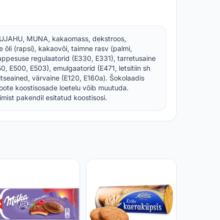
NISUJAHU, MUNA, kakaomass, dekstroos,
e õli (rapsi), kakaovõi, taimne rasv (palmi,
appesuse regulaatorid (E330, E331), tarretusaine
0, E500, E503), emulgaatorid (E471, letsitiin sh
tseained, värvaine (E120, E160a). Šokolaadis
ote koostisosade loetelu võib muutuda.
imist pakendil esitatud koostisosi.
Küpsised
meega, 
g
SELVER
3,19 €