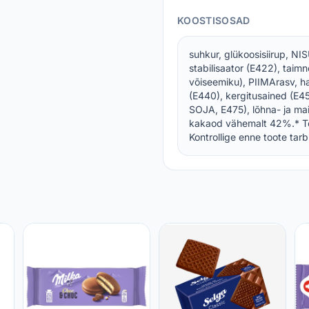
KOOSTISOSAD
suhkur, glükoosisiirup, 
stabilisaator (E422), taimn
võiseemiku), PIIMArasv, h
(E440), kergitusained (E45
SOJA, E475), lõhna- ja mai
kakaod vähemalt 42%.* To
Kontrollige enne toote tarb