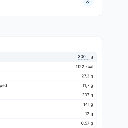
g
1122
kcal
27,3
g
pped
11,7
g
207
g
141
g
12
g
0,57
g