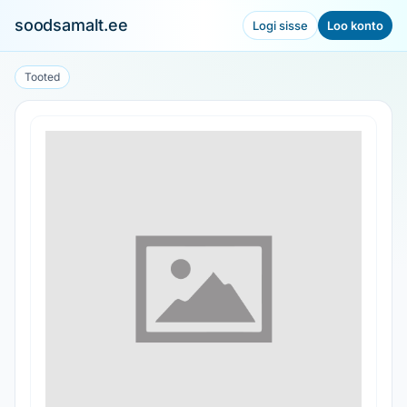
soodsamalt.ee
Logi sisse
Loo konto
Tooted