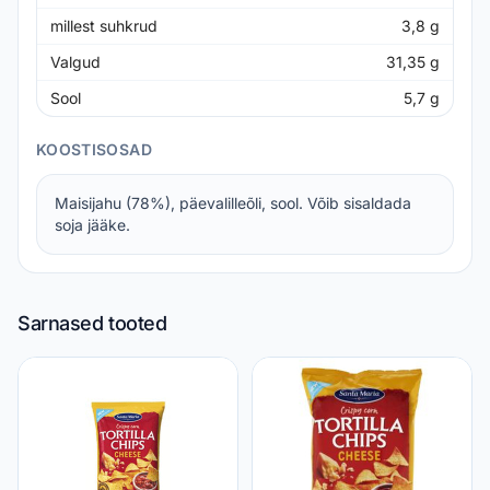
millest suhkrud
3,8
g
Valgud
31,35
g
Sool
5,7
g
KOOSTISOSAD
Maisijahu (78%), päevalilleõli, sool. Võib sisaldada
soja jääke.
Sarnased tooted