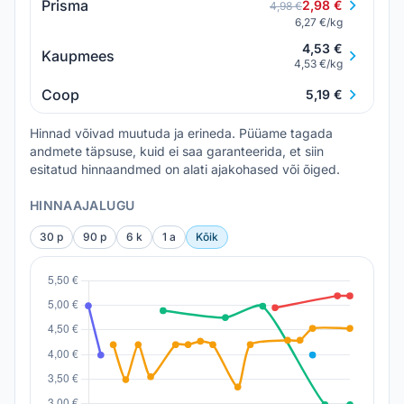
Prisma
2,98 €
4,98 €
6,27 €/kg
4,53 €
Kaupmees
4,53 €/kg
Coop
5,19 €
Hinnad võivad muutuda ja erineda. Püüame tagada
andmete täpsuse, kuid ei saa garanteerida, et siin
esitatud hinnaandmed on alati ajakohased või õiged.
HINNAAJALUGU
30 p
90 p
6 k
1 a
Kõik