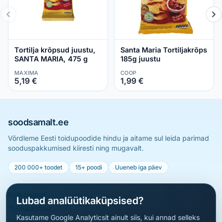
Tortilja krõpsud juustu,
Santa Maria Tortiljakrõps
SANTA MARIA, 475 g
185g juustu
MAXIMA
COOP
5,19 €
1,99 €
soodsamalt.ee
Võrdleme Eesti toidupoodide hindu ja aitame sul leida parimad
sooduspakkumised kiiresti ning mugavalt.
200 000+ toodet
15+ poodi
Uueneb iga päev
Kõik tooted
Lubad analüütikaküpsised?
Toidukaubad
Kasutame Google Analyticsit ainult siis, kui annad selleks