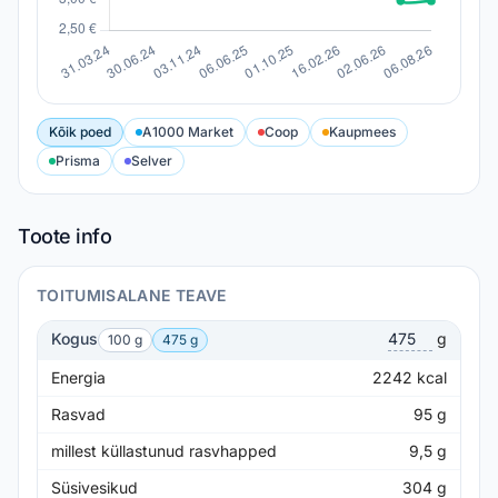
Kõik poed
A1000 Market
Coop
Kaupmees
Prisma
Selver
Toote info
TOITUMISALANE TEAVE
Kogus
g
100 g
475 g
Energia
2242
kcal
Rasvad
95
g
millest küllastunud rasvhapped
9,5
g
Süsivesikud
304
g