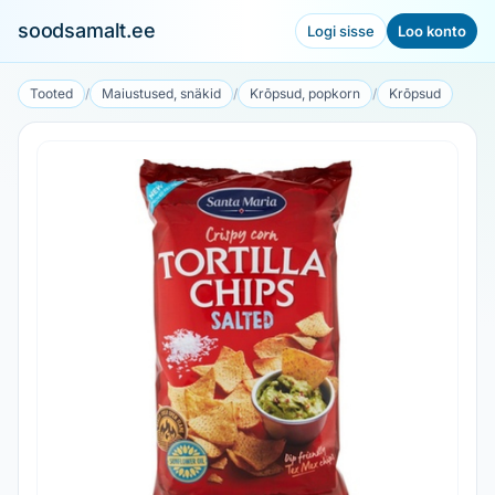
soodsamalt.ee
Logi sisse
Loo konto
Tooted
/
Maiustused, snäkid
/
Krõpsud, popkorn
/
Krõpsud