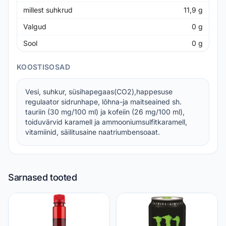
millest suhkrud
11,9
g
Valgud
0
g
Sool
0
g
KOOSTISOSAD
Vesi, suhkur, süsihapegaas(CO2),happesuse
regulaator sidrunhape, lõhna-ja maitseained sh.
tauriin (30 mg/100 ml) ja kofeiin (26 mg/100 ml),
toiduvärvid karamell ja ammooniumsulfitkaramell,
vitamiinid, säilitusaine naatriumbensoaat.
Sarnased tooted