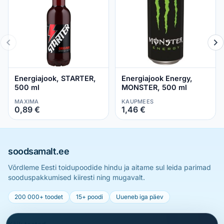
Energiajook, STARTER,
Energiajook Energy,
500 ml
MONSTER, 500 ml
MAXIMA
KAUPMEES
0,89 €
1,46 €
soodsamalt.ee
Võrdleme Eesti toidupoodide hindu ja aitame sul leida parimad
sooduspakkumised kiiresti ning mugavalt.
200 000+ toodet
15+ poodi
Uueneb iga päev