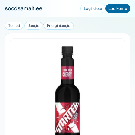
soodsamalt.ee
Logi sisse
Loo konto
Tooted
/
Joogid
/
Energiajoogid