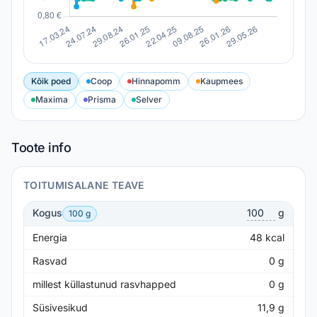
Kõik poed
Coop
Hinnapomm
Kaupmees
Maxima
Prisma
Selver
Toote info
TOITUMISALANE TEAVE
Kogus
g
100 g
Energia
48
kcal
Rasvad
0
g
millest küllastunud rasvhapped
0
g
Süsivesikud
11,9
g