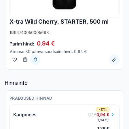
X-tra Wild Cherry, STARTER, 500 ml
4740050005698
0,94 €
Parim hind:
Viimase 30 päeva soodsaim hind: 0,94 €
Hinnainfo
PRAEGUSED HINNAD
−17%
Kaupmees
0,94 €
1,13 €
0,94 €/l
1,29 €