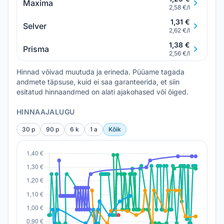
Maxima
2,58 €/l
1,31 €
Selver
2,62 €/l
1,38 €
Prisma
2,56 €/l
Hinnad võivad muutuda ja erineda. Püüame tagada
andmete täpsuse, kuid ei saa garanteerida, et siin
esitatud hinnaandmed on alati ajakohased või õiged.
HINNAAJALUGU
30 p
90 p
6 k
1 a
Kõik