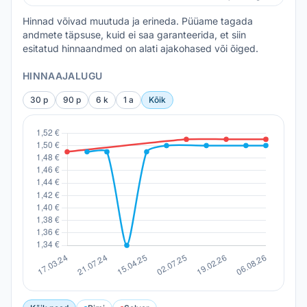
Hinnad võivad muutuda ja erineda. Püüame tagada
andmete täpsuse, kuid ei saa garanteerida, et siin
esitatud hinnaandmed on alati ajakohased või õiged.
HINNAAJALUGU
30 p
90 p
6 k
1 a
Kõik