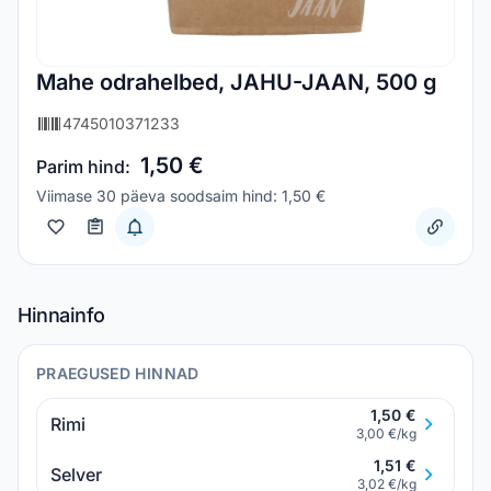
Mahe odrahelbed, JAHU-JAAN, 500 g
4745010371233
1,50 €
Parim hind:
Viimase 30 päeva soodsaim hind: 1,50 €
Hinnainfo
PRAEGUSED HINNAD
1,50 €
Rimi
3,00 €/kg
1,51 €
Selver
3,02 €/kg