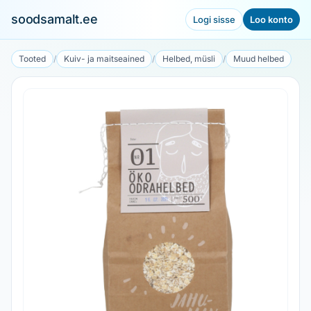
soodsamalt.ee
Logi sisse
Loo konto
Tooted
/
Kuiv- ja maitseained
/
Helbed, müsli
/
Muud helbed