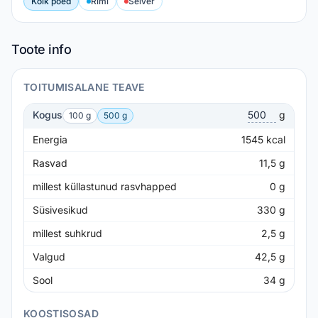
Kõik poed
Rimi
Selver
Toote info
TOITUMISALANE TEAVE
Kogus
g
100 g
500 g
Energia
1545
kcal
Rasvad
11,5
g
millest küllastunud rasvhapped
0
g
Süsivesikud
330
g
millest suhkrud
2,5
g
Valgud
42,5
g
Sool
34
g
KOOSTISOSAD