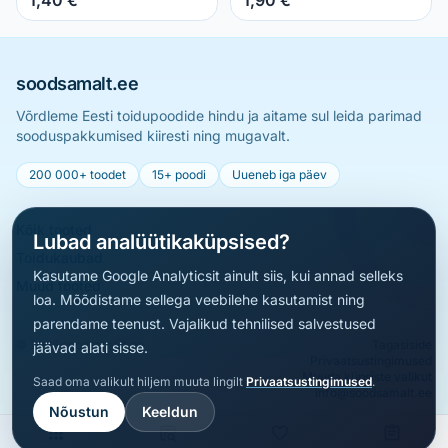
soodsamalt.ee
Võrdleme Eesti toidupoodide hindu ja aitame sul leida parimad
sooduspakkumised kiiresti ning mugavalt.
200 000+ toodet
15+ poodi
Uueneb iga päev
Kõik tooted
Lubad analüütikaküpsised?
Toidukaubad
Kasutame Google Analyticsit ainult siis, kui annad selleks
Muud tooted
loa. Mõõdistame sellega veebilehe kasutamist ning
parendame teenust. Vajalikud tehnilised salvestused
© 2026 soodsamalt.ee
Tagasiside
jäävad alati sisse.
Privaatsustingimused
Muuda küpsiste valikut
Saad oma valikult hiljem muuta lingilt
Privaatsustingimused
.
info@soodsamalt.ee
Nõustun
Keeldun