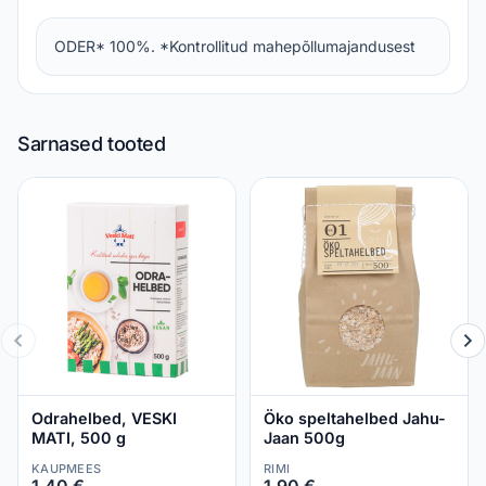
ODER* 100%. *Kontrollitud mahepõllumajandusest
Sarnased tooted
Odrahelbed, VESKI
Öko speltahelbed Jahu-
MATI, 500 g
Jaan 500g
KAUPMEES
RIMI
1,40 €
1,90 €