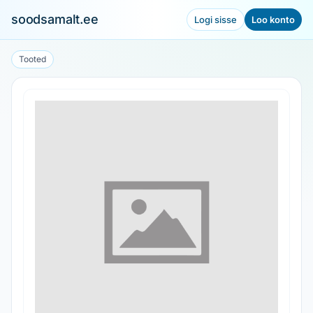
soodsamalt.ee
Logi sisse
Loo konto
Tooted