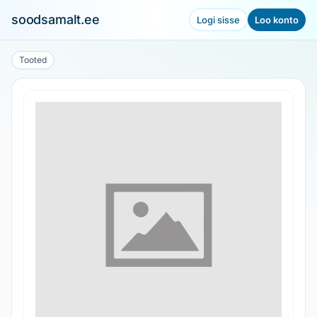
soodsamalt.ee
Logi sisse
Loo konto
Tooted