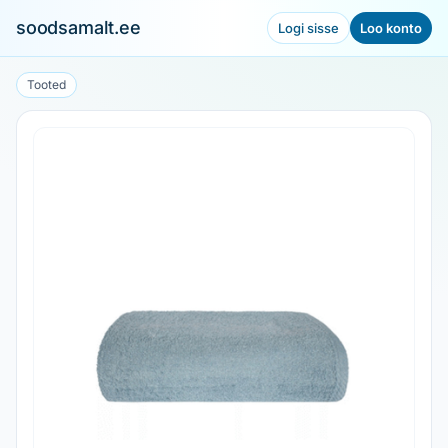
soodsamalt.ee
Logi sisse
Loo konto
Tooted