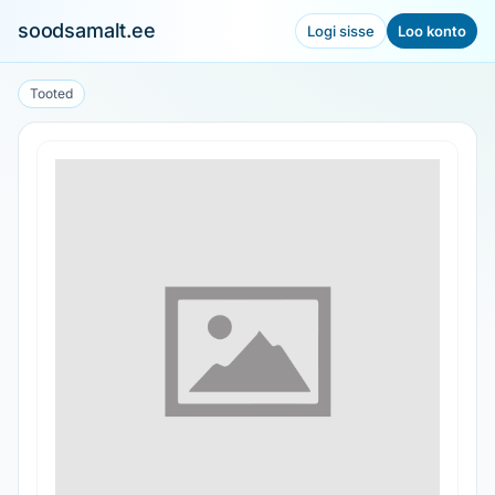
soodsamalt.ee
Logi sisse
Loo konto
Tooted