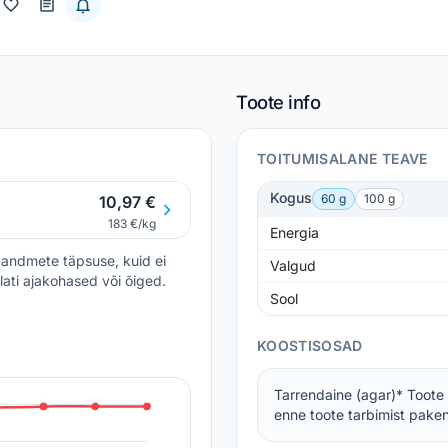
Toote info
TOITUMISALANE TEAVE
Kogus
60 g
100 g
10,97 €
183 €/kg
Energia
andmete täpsuse, kuid ei
Valgud
lati ajakohased või õiged.
Sool
KOOSTISOSAD
Tarrendaine (agar)* Toote 
enne toote tarbimist pakend