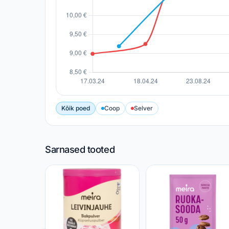
Kõik poed
Coop
Selver
Sarnased tooted