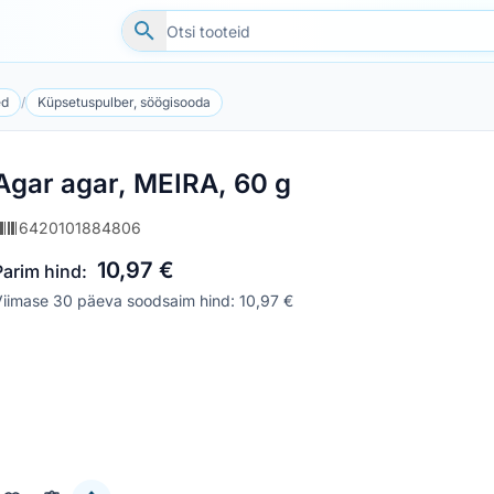
ed
/
Küpsetuspulber, söögisooda
Agar agar, MEIRA, 60 g
6420101884806
10,97 €
Parim hind:
iimase 30 päeva soodsaim hind: 10,97 €