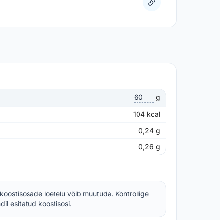
g
104
kcal
0,24
g
0,26
g
koostisosade loetelu võib muutuda. Kontrollige
il esitatud koostisosi.