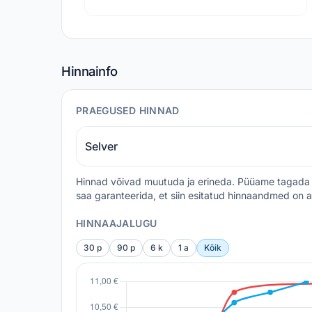
Hinnainfo
PRAEGUSED HINNAD
Selver
Hinnad võivad muutuda ja erineda. Püüame tagada 
saa garanteerida, et siin esitatud hinnaandmed on a
HINNAAJALUGU
30 p
90 p
6 k
1 a
Kõik