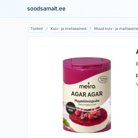
soodsamalt.ee
Tooted
/
Kuiv- ja maitseained
/
Muud kuiv- ja maitseain
V