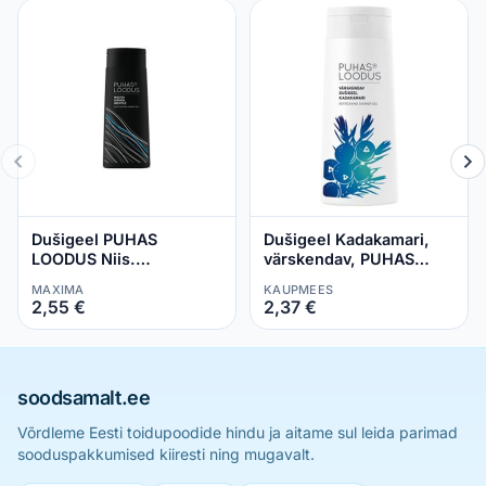
Dušigeel PUHAS
Dušigeel Kadakamari,
LOODUS Niis.
värskendav, PUHAS
meest.250ml
LOODUS, 250 ml
MAXIMA
KAUPMEES
2,55 €
2,37 €
soodsamalt.ee
Võrdleme Eesti toidupoodide hindu ja aitame sul leida parimad
sooduspakkumised kiiresti ning mugavalt.