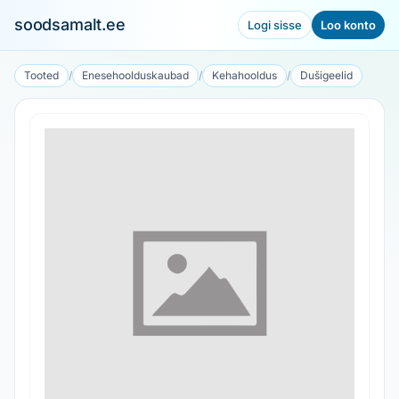
soodsamalt.ee
Logi sisse
Loo konto
Tooted
/
Enesehoolduskaubad
/
Kehahooldus
/
Dušigeelid