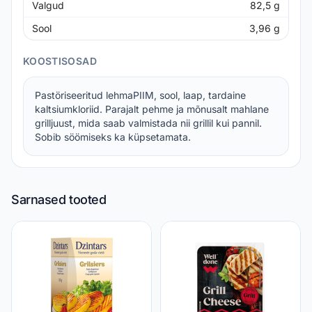
Valgud
82,5
g
Sool
3,96
g
KOOSTISOSAD
Pastöriseeritud lehmaPIIM, sool, laap, tardaine
kaltsiumkloriid. Parajalt pehme ja mõnusalt mahlane
grilljuust, mida saab valmistada nii grillil kui pannil.
Sobib söömiseks ka küpsetamata.
Sarnased tooted