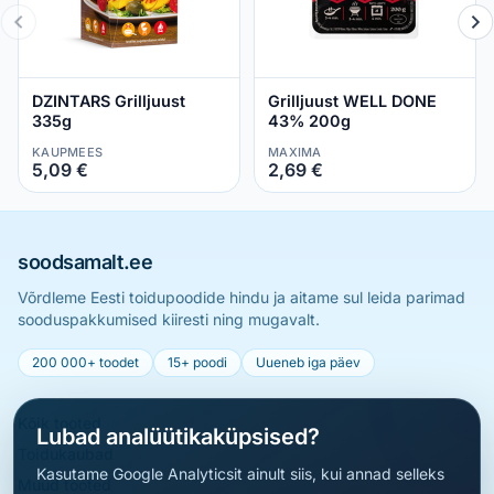
DZINTARS Grilljuust
Grilljuust WELL DONE
335g
43% 200g
KAUPMEES
MAXIMA
5,09 €
2,69 €
soodsamalt.ee
Võrdleme Eesti toidupoodide hindu ja aitame sul leida parimad
sooduspakkumised kiiresti ning mugavalt.
200 000+ toodet
15+ poodi
Uueneb iga päev
Kõik tooted
Lubad analüütikaküpsised?
Toidukaubad
Kasutame Google Analyticsit ainult siis, kui annad selleks
Muud tooted