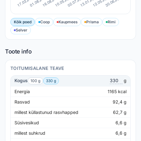
Kõik poed
Coop
Kaupmees
Prisma
Rimi
Selver
Toote info
TOITUMISALANE TEAVE
Kogus
g
100 g
330 g
Energia
1165
kcal
Rasvad
92,4
g
millest küllastunud rasvhapped
62,7
g
Süsivesikud
6,6
g
millest suhkrud
6,6
g