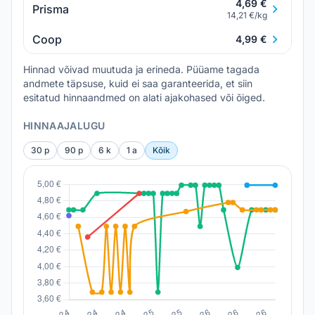
4,69 €
Prisma
14,21 €/kg
Coop
4,99 €
Hinnad võivad muutuda ja erineda. Püüame tagada
andmete täpsuse, kuid ei saa garanteerida, et siin
esitatud hinnaandmed on alati ajakohased või õiged.
HINNAAJALUGU
30 p
90 p
6 k
1 a
Kõik