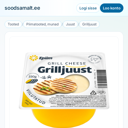
soodsamalt.ee
Logi sisse
Loo konto
Tooted
/
Piimatooted, munad
/
Juust
/
Grilljuust