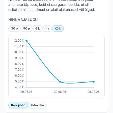
andmete täpsuse, kuid ei saa garanteerida, et siin
esitatud hinnaandmed on alati ajakohased või õiged.
HINNAAJALUGU
30 p
90 p
6 k
1 a
Kõik
Kõik poed
Maxima