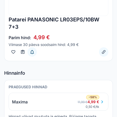
Patarei PANASONIC LR03EPS/10BW
7+3
4,99 €
Parim hind:
Viimase 30 päeva soodsaim hind: 4,99 €
Hinnainfo
PRAEGUSED HINNAD
−58%
Maxima
4,99 €
11,99 €
0,50 €/tk
Hinnad võivad muutuda ja erineda. Püüame tagada