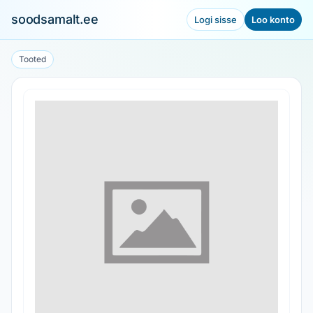
soodsamalt.ee
Logi sisse
Loo konto
Tooted