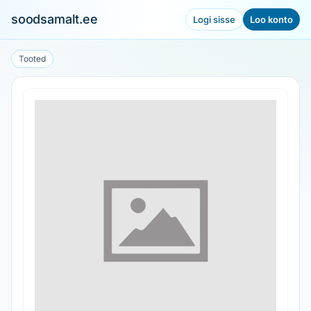
soodsamalt.ee
Logi sisse
Loo konto
Tooted