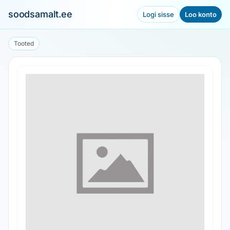
soodsamalt.ee
Logi sisse
Loo konto
Tooted