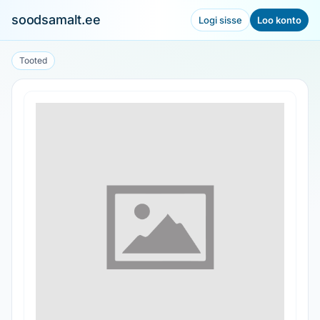
soodsamalt.ee
Logi sisse
Loo konto
Tooted