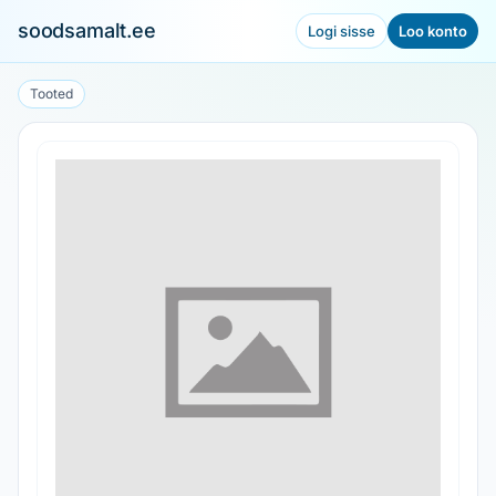
soodsamalt.ee
Logi sisse
Loo konto
Tooted