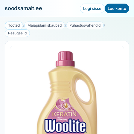
soodsamalt.ee
Logi sisse
Loo konto
Tooted
/
Majapidamiskaubad
/
Puhastusvahendid
/
Pesugeelid