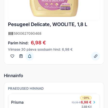
Pesugeel Delicate, WOOLITE, 1,8 L
5900627090468
6,98 €
Parim hind:
Viimase 30 päeva soodsaim hind: 6,98 €
Hinnainfo
PRAEGUSED HINNAD
−31%
Prisma
6,98 €
10,18 €
3,88 €/l