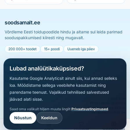
soodsamalt.ee
Võrdleme Eesti toidupoodide hindu ja aitame sul leida parimad
sooduspakkumised kiiresti ning mugavalt.
200 000+ toodet
15+ poodi
Uueneb iga päev
Kõik tooted
Lubad analüütikaküpsised?
Toidukaubad
Kasutame Google Analyticsit ainult siis, kui annad selleks
Muud tooted
loa. Mõõdistame sellega veebilehe kasutamist ning
parendame teenust. Vajalikud tehnilised salvestused
© 2026 soodsamalt.ee
Tagasiside
jäävad alati sisse.
Privaatsustingimused
Muuda küpsiste valikut
Saad oma valikult hiljem muuta lingilt
Privaatsustingimused
.
info@soodsamalt.ee
Nõustun
Keeldun
Tooted
Otsing
Lemmikud
Ostunimekirjad