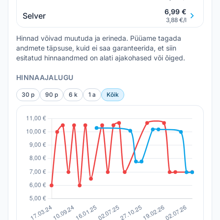
6,99 €
Selver
3,88 €/l
Hinnad võivad muutuda ja erineda. Püüame tagada
andmete täpsuse, kuid ei saa garanteerida, et siin
esitatud hinnaandmed on alati ajakohased või õiged.
HINNAAJALUGU
30 p
90 p
6 k
1 a
Kõik