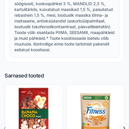
söögisool), kookospähkel 3 %, MANDLID 2,5 %,
kartulitärklis, kuivatatud maasikad 1,5 %, paisutatud
rebashein 1,5 %, mesi, looduslik maasika lõhna- ja
maitseaine, antioksüdandid (askorbüülpalmitaat,
looduslik tokoferoolikontsentraat, päevalilleletsitiin).
Toode võib sisaldada PIIMA, SEESAMit, maapähkleid
ja muid pähkleid.* Toote koostisosade loetelu võib
muutuda. Kontrollige enne toote tarbimist pakendil
esitatud koostisosi.
Sarnased tooted