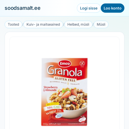
soodsamalt.ee
Logi sisse
Loo konto
Tooted
/
Kuiv- ja maitseained
/
Helbed, müsli
/
Müsli