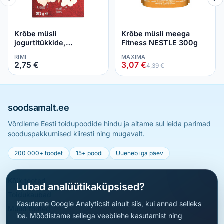
Krõbe müsli
Krõbe müsli meega
jogurtitükkide,
Fitness NESTLE 300g
banaanilaastude,
RIMI
MAXIMA
täispiima- ja tumeda
2,75 €
3,07 €
4,39 €
šokolaadi tükkidega ja
mandlitega 375 g
soodsamalt.ee
Võrdleme Eesti toidupoodide hindu ja aitame sul leida parimad
sooduspakkumised kiiresti ning mugavalt.
200 000+ toodet
15+ poodi
Uueneb iga päev
Kõik tooted
Lubad analüütikaküpsised?
Toidukaubad
Kasutame Google Analyticsit ainult siis, kui annad selleks
Muud tooted
loa. Mõõdistame sellega veebilehe kasutamist ning