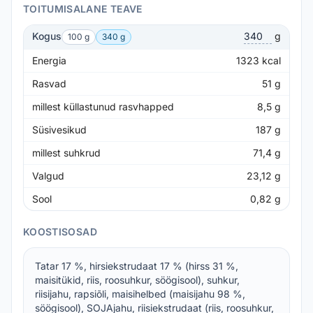
TOITUMISALANE TEAVE
Kogus
g
100 g
340 g
Energia
1323
kcal
Rasvad
51
g
millest küllastunud rasvhapped
8,5
g
Süsivesikud
187
g
millest suhkrud
71,4
g
Valgud
23,12
g
Sool
0,82
g
KOOSTISOSAD
Tatar 17 %, hirsiekstrudaat 17 % (hirss 31 %,
maisitükid, riis, roosuhkur, söögisool), suhkur,
riisijahu, rapsiõli, maisihelbed (maisijahu 98 %,
söögisool), SOJAjahu, riisiekstrudaat (riis, roosuhkur,