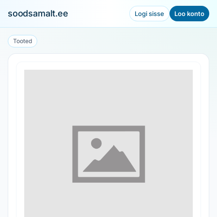
soodsamalt.ee
Logi sisse
Loo konto
Tooted