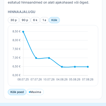
esitatud hinnaandmed on alati ajakohased või õiged.
HINNAAJALUGU
30 p
90 p
6 k
1 a
Kõik
Kõik poed
Maxima