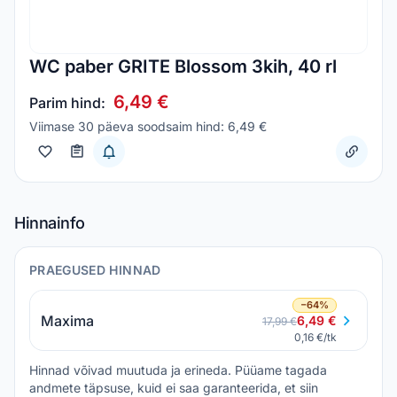
WC paber GRITE Blossom 3kih, 40 rl
6,49 €
Parim hind:
Viimase 30 päeva soodsaim hind: 6,49 €
Hinnainfo
PRAEGUSED HINNAD
−64%
Maxima
6,49 €
17,99 €
0,16 €/tk
Hinnad võivad muutuda ja erineda. Püüame tagada
andmete täpsuse, kuid ei saa garanteerida, et siin