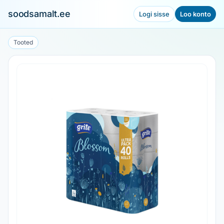
soodsamalt.ee
Logi sisse
Loo konto
Tooted