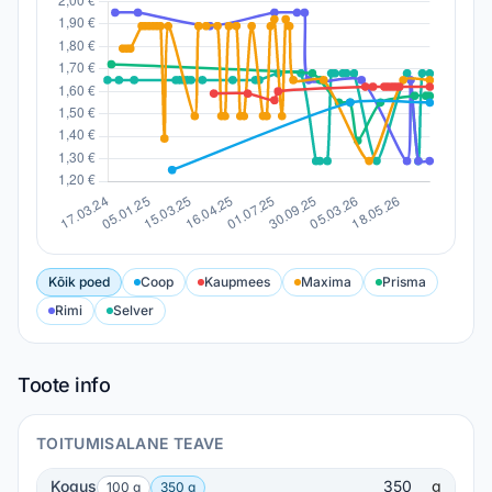
Kõik poed
Coop
Kaupmees
Maxima
Prisma
Rimi
Selver
Toote info
TOITUMISALANE TEAVE
Kogus
g
100 g
350 g