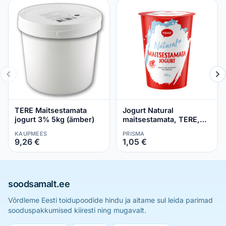
TERE Maitsestamata
Jogurt Natural
jogurt 3% 5kg (ämber)
maitsestamata, TERE,
380 g
KAUPMEES
PRISMA
9,26 €
1,05 €
soodsamalt.ee
Võrdleme Eesti toidupoodide hindu ja aitame sul leida parimad
sooduspakkumised kiiresti ning mugavalt.