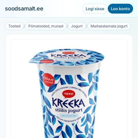
soodsamalt.ee
Logi sisse
Loo konto
Tooted
/
Piimatooted, munad
/
Jogurt
/
Maitsestamata jogurt