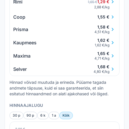
Rimi
1,29 €
1,65 €
2,88 €/kg
Coop
1,55 €
1,58 €
Prisma
4,51 €/kg
1,62 €
Kaupmees
1,62 €/kg
1,65 €
Maxima
4,71 €/kg
1,68 €
Selver
4,80 €/kg
Hinnad võivad muutuda ja erineda. Püüame tagada
andmete täpsuse, kuid ei saa garanteerida, et siin
esitatud hinnaandmed on alati ajakohased või õiged.
HINNAAJALUGU
30 p
90 p
6 k
1 a
Kõik