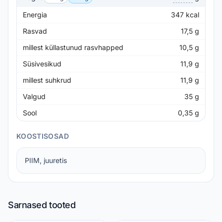
Energia
347
kcal
Rasvad
17,5
g
millest küllastunud rasvhapped
10,5
g
Süsivesikud
11,9
g
millest suhkrud
11,9
g
Valgud
35
g
Sool
0,35
g
KOOSTISOSAD
PIIM, juuretis
Sarnased tooted