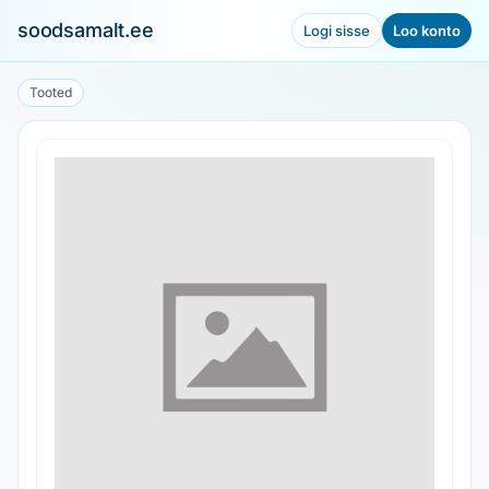
soodsamalt.ee
Logi sisse
Loo konto
Tooted