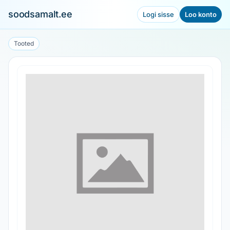
soodsamalt.ee
Logi sisse
Loo konto
Tooted