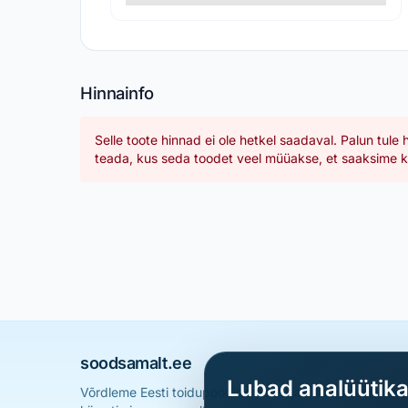
Hinnainfo
Selle toote hinnad ei ole hetkel saadaval. Palun tule 
teada, kus seda toodet veel müüakse, et saaksime ka
soodsamalt.ee
Lubad analüütik
Võrdleme Eesti toidupoodide hindu ja aitame sul leid