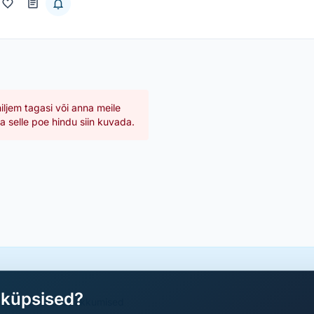
hiljem tagasi või anna meile
 selle poe hindu siin kuvada.
aküpsised?
a parimad sooduspakkumised