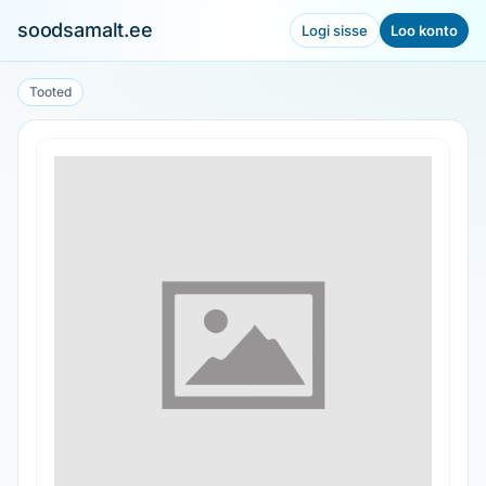
soodsamalt.ee
Logi sisse
Loo konto
Tooted