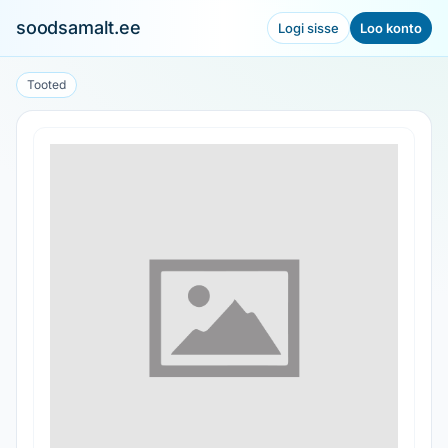
soodsamalt.ee
Logi sisse
Loo konto
Tooted