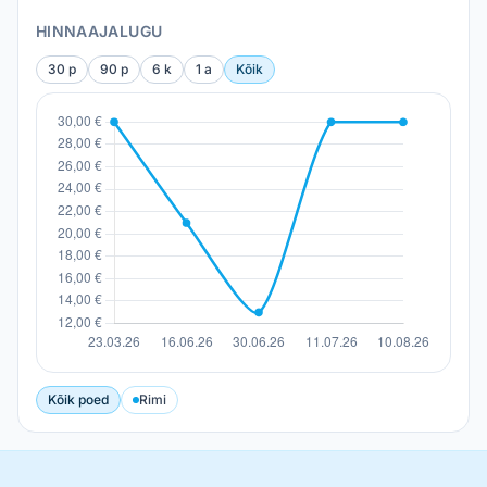
HINNAAJALUGU
30 p
90 p
6 k
1 a
Kõik
Kõik poed
Rimi