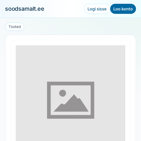
soodsamalt.ee
Logi sisse
Loo konto
Tooted