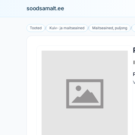
soodsamalt.ee
Tooted
/
Kuiv- ja maitseained
/
Maitseained, puljong
/