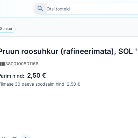
Suhkur
Pruun roosuhkur (rafineerimata), SOL
3800100801166
2,50 €
Parim hind:
Viimase 30 päeva soodsaim hind: 2,50 €