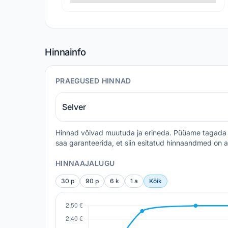
Hinnainfo
PRAEGUSED HINNAD
Selver
Hinnad võivad muutuda ja erineda. Püüame tagada 
saa garanteerida, et siin esitatud hinnaandmed on a
HINNAAJALUGU
30 p
90 p
6 k
1 a
Kõik