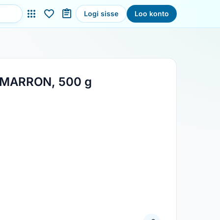
Logi sisse
Loo konto
 'MARRON, 500 g