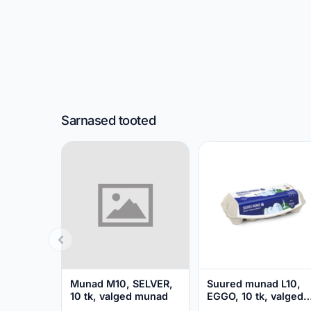
Sarnased tooted
Munad M10, SELVER,
Suured munad L10,
10 tk, valged munad
EGGO, 10 tk, valged
munad