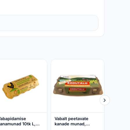
Muna Lii
kanamun
MUNALIIS
SELVER
3,29 €
abapidamise
Vabalt peetavate
anamunad 10tk L,
kanade munad,
INNU TALU, 10 tk
KODUTALU, M10