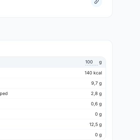
g
140
kcal
9,7
g
pped
2,8
g
0,6
g
0
g
12,5
g
0
g