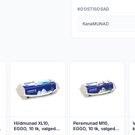
KOOSTISOSAD
KanaMUNAD
Hiidmunad XL10,
Peremunad M10,
V
EGGO, 10 tk, valged
EGGO, 10 tk, valged
k
munad
munad
L