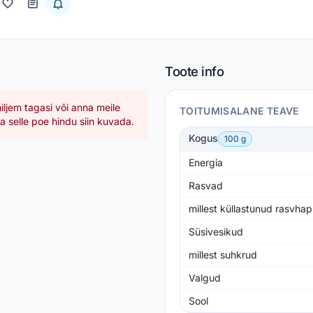
Toote info
hiljem tagasi või anna meile
TOITUMISALANE TEAVE
 selle poe hindu siin kuvada.
Kogus
100 g
Energia
Rasvad
millest küllastunud rasvha
Süsivesikud
millest suhkrud
Valgud
Sool