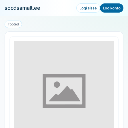
soodsamalt.ee
Logi sisse
Loo konto
Tooted