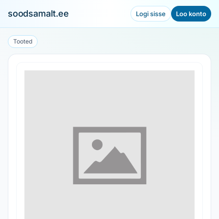
soodsamalt.ee
Logi sisse
Loo konto
Tooted