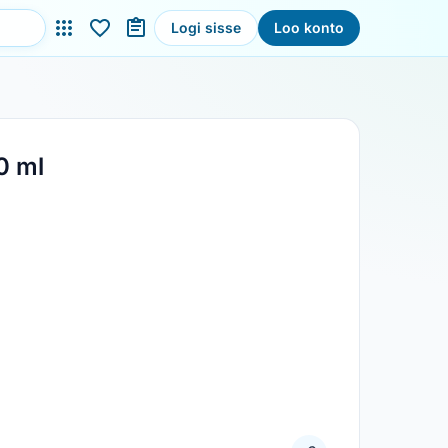
Logi sisse
Loo konto
0 ml