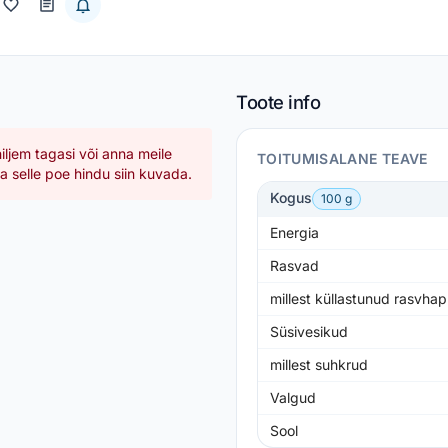
Toote info
hiljem tagasi või anna meile
TOITUMISALANE TEAVE
 selle poe hindu siin kuvada.
Kogus
100 g
Energia
Rasvad
millest küllastunud rasvha
Süsivesikud
millest suhkrud
Valgud
Sool