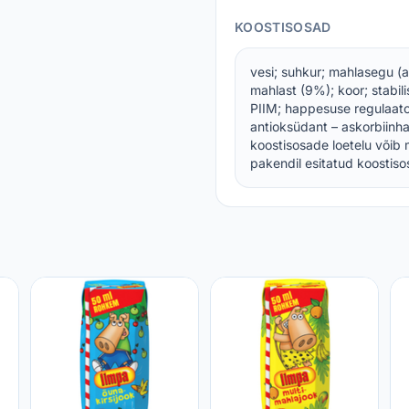
KOOSTISOSAD
vesi; suhkur; mahlasegu (ap
mahlast (9%); koor; stabili
PIIM; happesuse regulaator
antioksüdant – askorbiinh
koostisosade loetelu võib 
pakendil esitatud koostisos