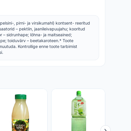
elsini-, pirni- ja virsikumahl) kontsent- reeritud
saatorid – pektiin, jaanileivapuujahu; kooritud
 – sidrunhape; lõhna- ja maitseained;
ape; toiduvärv – beetakaroteen.* Toote
muutuda. Kontrollige enne toote tarbimist
i.
Ökoloogi
filtreeri
õunamahl
KAUPMEE
2,50 €