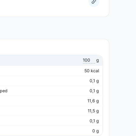
g
50
kcal
0,1
g
pped
0,1
g
11,6
g
11,5
g
0,1
g
0
g