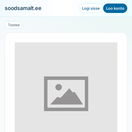
soodsamalt.ee
Logi sisse
Loo konto
Tooted