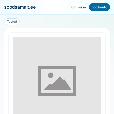
soodsamalt.ee
Logi sisse
Loo konto
Tooted