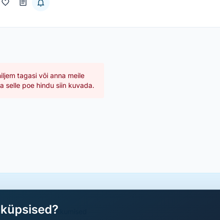
hiljem tagasi või anna meile
 selle poe hindu siin kuvada.
aküpsised?
a parimad sooduspakkumised