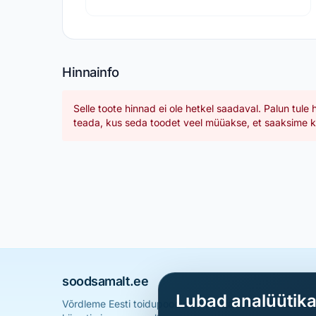
Hinnainfo
Selle toote hinnad ei ole hetkel saadaval. Palun tule 
teada, kus seda toodet veel müüakse, et saaksime ka
soodsamalt.ee
Lubad analüütik
Võrdleme Eesti toidupoodide hindu ja aitame sul leid