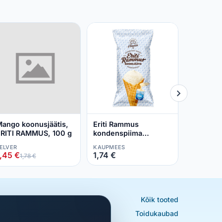
Koorejää
koonusva
PREMIA, 
RIMI
1,79 €
ango koonusjäätis,
Eriti Rammus
RITI RAMMUS, 100 g
kondenspiima
koorejäätis,
ELVER
KAUPMEES
100g/200ml
,45 €
1,74 €
1,78 €
Kõik tooted
Toidukaubad