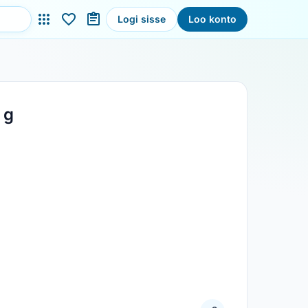
Logi sisse
Loo konto
 g