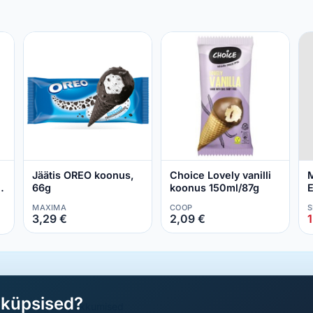
Jäätis OREO koonus,
Choice Lovely vanilli
M
5
66g
koonus 150ml/87g
E
MAXIMA
COOP
S
3,29 €
2,09 €
1
aküpsised?
a parimad sooduspakkumised