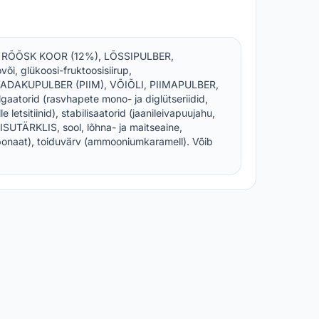
, RÕÕSK KOOR (12%), LÕSSIPULBER,
või, glükoosi-fruktoosisiirup,
DAKUPULBER (PIIM), VÕIÕLI, PIIMAPULBER,
aatorid (rasvhapete mono- ja diglütseriidid,
letsitiinid), stabilisaatorid (jaanileivapuujahu,
SUTÄRKLIS, sool, lõhna- ja maitseaine,
bonaat), toiduvärv (ammooniumkaramell). Võib