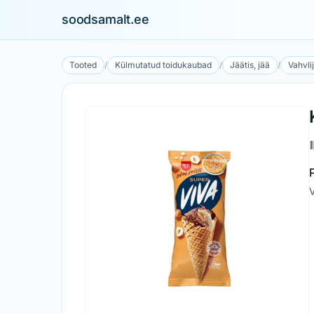
soodsamalt.ee
Tooted
/
Külmutatud toidukaubad
/
Jäätis, jää
/
Vahvli
V