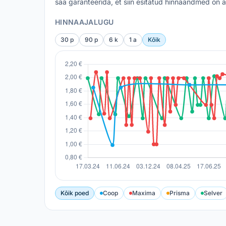
saa garanteerida, et siin esitatud hinnaandmed on a
HINNAAJALUGU
30 p
90 p
6 k
1 a
Kõik
Kõik poed
Coop
Maxima
Prisma
Selver