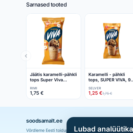
Sarnased tooted
Jäätis karamelli-pähkli
Karamelli - pähkli
tops Super Viva
tops, SUPER VIVA, 9
170ml/95g
g
RIMI
SELVER
1,75 €
1,25 €
1,75 €
soodsamalt.ee
Lubad analüütik
Võrdleme Eesti toidupoodide hindu ja aitame sul leid