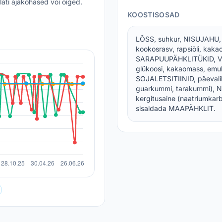
lati ajakohased või õiged.
KOOSTISOSAD
LÕSS, suhkur, NISUJAHU
kookosrasv, rapsiõli, kakao
SARAPUUPÄHKLITÜKID, VA
glükoosi, kakaomass, emulg
SOJALETSITIINID, päevalille 
guarkummi, tarakummi), NI
kergitusaine (naatriumkar
sisaldada MAAPÄHKLIT.