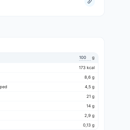
g
173
kcal
8,6
g
pped
4,5
g
21
g
14
g
2,9
g
0,13
g