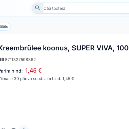
jäätis
Kreembrülee koonus, SUPER VIVA, 100
8711327598362
1,45 €
Parim hind:
iimase 30 päeva soodsaim hind: 1,45 €