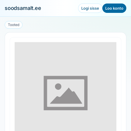
soodsamalt.ee
Logi sisse
Loo konto
Tooted