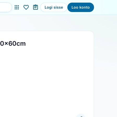
Logi sisse
Loo konto
60x60cm