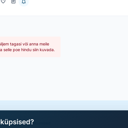
hiljem tagasi või anna meile
 selle poe hindu siin kuvada.
aküpsised?
a parimad sooduspakkumised