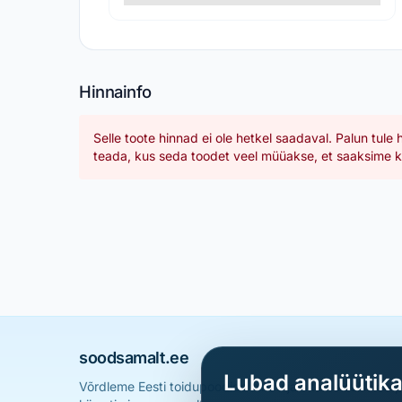
Hinnainfo
Selle toote hinnad ei ole hetkel saadaval. Palun tule 
teada, kus seda toodet veel müüakse, et saaksime ka
soodsamalt.ee
Lubad analüütik
Võrdleme Eesti toidupoodide hindu ja aitame sul leid