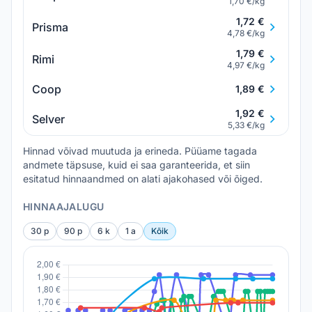
1,70 €/kg
1,72 €
Prisma
4,78 €/kg
1,79 €
Rimi
4,97 €/kg
Coop
1,89 €
1,92 €
Selver
5,33 €/kg
Hinnad võivad muutuda ja erineda. Püüame tagada
andmete täpsuse, kuid ei saa garanteerida, et siin
esitatud hinnaandmed on alati ajakohased või õiged.
HINNAAJALUGU
30 p
90 p
6 k
1 a
Kõik