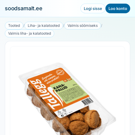
soodsamalt.ee
Logi sisse
Loo konto
Tooted
/
Liha- ja kalatooted
/
Valmis söömiseks
/
Valmis liha- ja kalatooted