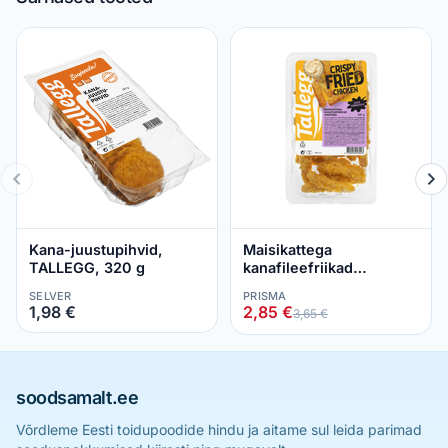
Kana-juustupihvid,
Maisikattega
TALLEGG, 320 g
kanafileefriikad
juustuga, TALLEGG, 300
SELVER
PRISMA
g
1,98 €
2,85 €
3,65 €
soodsamalt.ee
Võrdleme Eesti toidupoodide hindu ja aitame sul leida parimad