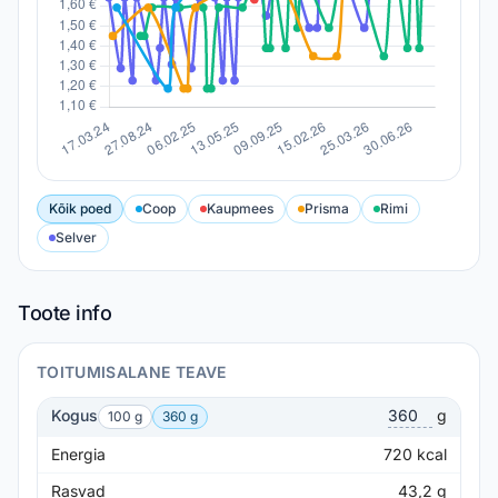
Kõik poed
Coop
Kaupmees
Prisma
Rimi
Selver
Toote info
TOITUMISALANE TEAVE
Kogus
g
100 g
360 g
Energia
720
kcal
Rasvad
43,2
g