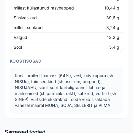
millest küllastunud rasvhapped
10,44
g
Süsivesikud
39,6
g
millest suhkrud
3,24
g
Valgud
43,2
g
Sool
5,4
g
KOOSTISOSAD
Kana-broileri lihamass (64%), vesi, kuivikupuru (sh
NISUu), taimsed kiud (sh psüllium, porgand),
NISUJAHU, sibul, sool, kartuligraanul, lõhna- ja
maitseained (sh pärmiekstrakt), suhkrud, vürtsid (sh
SINEP), vürtside ekstraktid.Toode võib sisaldada
vähesel määral MUNA, SOJA, SELLERIT ja PIIMA.
Sarnased tooted