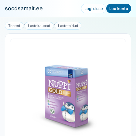
soodsamalt.ee
Logi sisse
Loo konto
Tooted
/
Lastekaubad
/
Lastetoidud