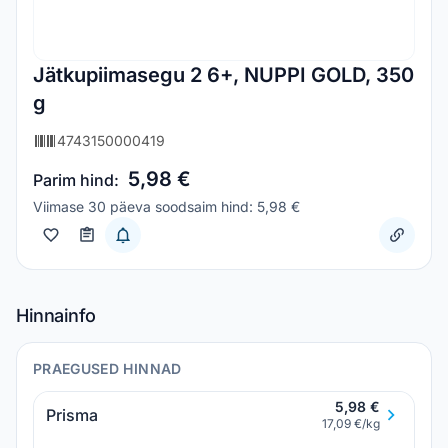
Jätkupiimasegu 2 6+, NUPPI GOLD, 350
g
4743150000419
5,98 €
Parim hind:
Viimase 30 päeva soodsaim hind: 5,98 €
Hinnainfo
PRAEGUSED HINNAD
5,98 €
Prisma
17,09 €/kg