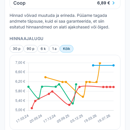
Coop
6,89 €
Hinnad võivad muutuda ja erineda. Püüame tagada
andmete täpsuse, kuid ei saa garanteerida, et siin
esitatud hinnaandmed on alati ajakohased või õiged.
HINNAAJALUGU
30 p
90 p
6 k
1 a
Kõik