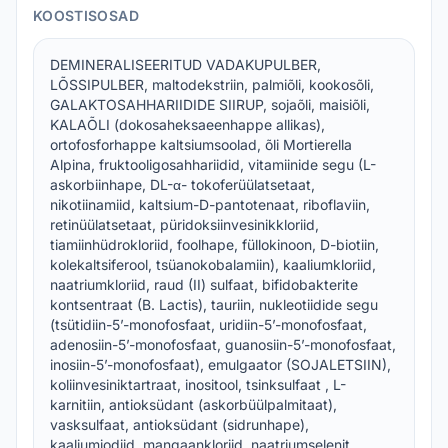
KOOSTISOSAD
DEMINERALISEERITUD VADAKUPULBER,
LÕSSIPULBER, maltodekstriin, palmiõli, kookosõli,
GALAKTOSAHHARIIDIDE SIIRUP, sojaõli, maisiõli,
KALAÕLI (dokosaheksaeenhappe allikas),
ortofosforhappe kaltsiumsoolad, õli Mortierella
Alpina, fruktooligosahhariidid, vitamiinide segu (L-
askorbiinhape, DL-α- tokoferüülatsetaat,
nikotiinamiid, kaltsium-D-pantotenaat, riboflaviin,
retinüülatsetaat, püridoksiinvesinikkloriid,
tiamiinhüdrokloriid, foolhape, füllokinoon, D-biotiin,
kolekaltsiferool, tsüanokobalamiin), kaaliumkloriid,
naatriumkloriid, raud (II) sulfaat, bifidobakterite
kontsentraat (B. Lactis), tauriin, nukleotiidide segu
(tsütidiin-5’-monofosfaat, uridiin-5’-monofosfaat,
adenosiin-5’-monofosfaat, guanosiin-5’-monofosfaat,
inosiin-5’-monofosfaat), emulgaator (SOJALETSIIN),
koliinvesiniktartraat, inositool, tsinksulfaat , L-
karnitiin, antioksüdant (askorbüülpalmitaat),
vasksulfaat, antioksüdant (sidrunhape),
kaaliumjodiid, mangaankloriid, naatriumselenit.