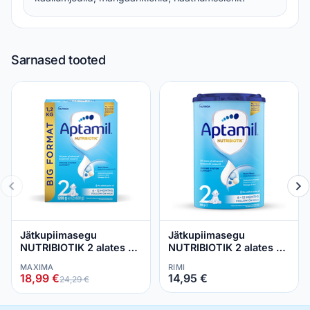
Sarnased tooted
Jätkupiimasegu
Jätkupiimasegu
NUTRIBIOTIK 2 alates 6
NUTRIBIOTIK 2 alates 6
kuust, APTAMIL, 1,2 kg
kuust, APTAMIL, 800 g
MAXIMA
RIMI
18,99 €
14,95 €
24,29 €