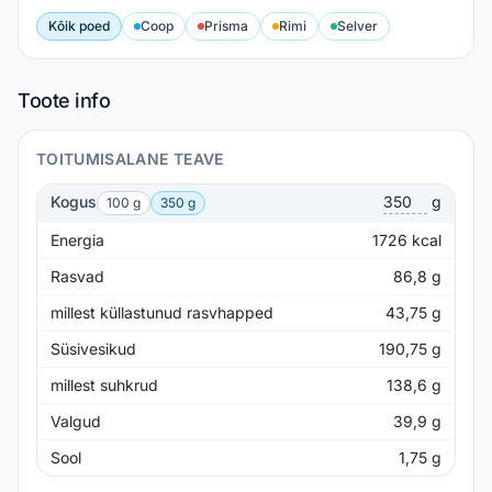
Kõik poed
Coop
Prisma
Rimi
Selver
Toote info
TOITUMISALANE TEAVE
Kogus
g
100 g
350 g
Energia
1726
kcal
Rasvad
86,8
g
millest küllastunud rasvhapped
43,75
g
Süsivesikud
190,75
g
millest suhkrud
138,6
g
Valgud
39,9
g
Sool
1,75
g