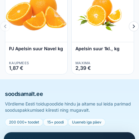
PJ Apelsin suur Navel kg
Apelsin suur 1kl., kg
KAUPMEES
MAXIMA
1,87 €
2,39 €
soodsamalt.ee
Võrdleme Eesti toidupoodide hindu ja aitame sul leida parimad
sooduspakkumised kiiresti ning mugavalt.
200 000+ toodet
15+ poodi
Uueneb iga päev