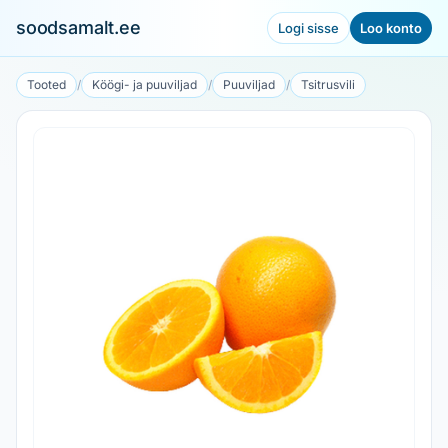
soodsamalt.ee
Logi sisse
Loo konto
Tooted
/
Köögi- ja puuviljad
/
Puuviljad
/
Tsitrusvili