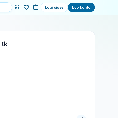
Logi sisse
Loo konto
 tk