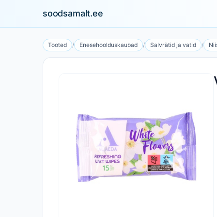
soodsamalt.ee
Tooted
/
Enesehoolduskaubad
/
Salvrätid ja vatid
/
Nii