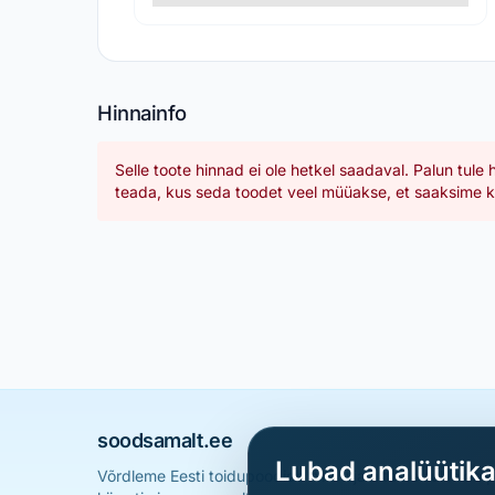
Hinnainfo
Selle toote hinnad ei ole hetkel saadaval. Palun tule 
teada, kus seda toodet veel müüakse, et saaksime ka
soodsamalt.ee
Lubad analüütik
Võrdleme Eesti toidupoodide hindu ja aitame sul leid