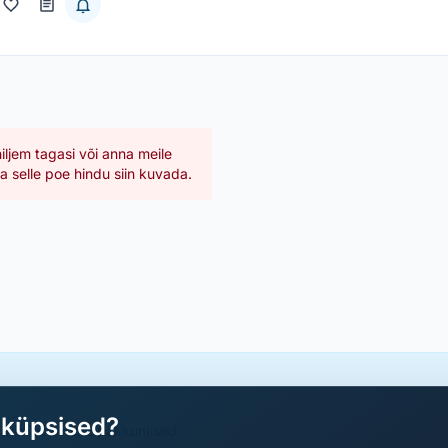
hiljem tagasi või anna meile
 selle poe hindu siin kuvada.
aküpsised?
a parimad sooduspakkumised