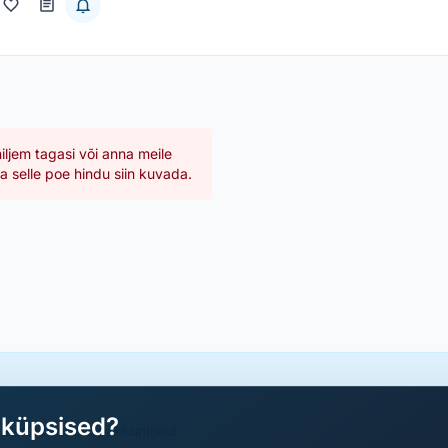
hiljem tagasi või anna meile
 selle poe hindu siin kuvada.
aküpsised?
a parimad sooduspakkumised