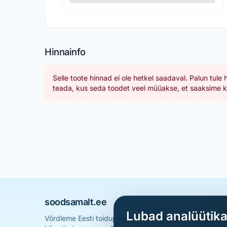
Hinnainfo
Selle toote hinnad ei ole hetkel saadaval. Palun tule 
teada, kus seda toodet veel müüakse, et saaksime ka
soodsamalt.ee
Lubad analüütik
Võrdleme Eesti toidupoodide hindu ja aitame sul leid